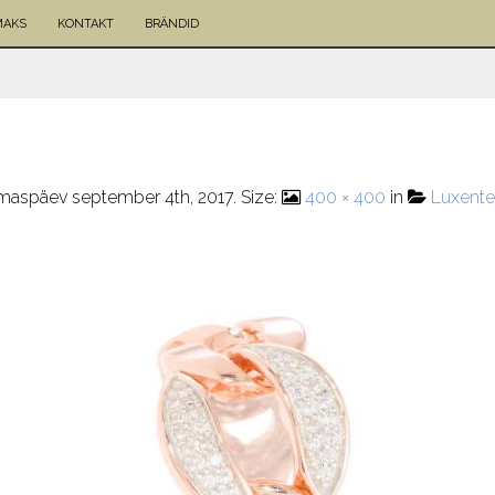
MAKS
KONTAKT
BRÄNDID
maspäev september 4th, 2017
. Size:
400 × 400
in
Luxente