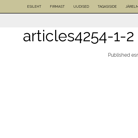
ESILEHT
FIRMAST
UUDISED
TAGASISIDE
JÄREL
articles4254-1-2
Published
es