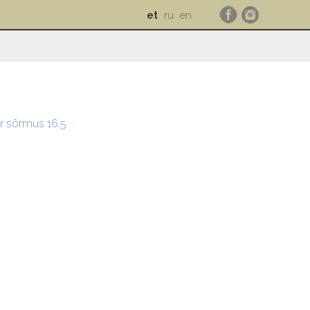
et
ru
en
r sõrmus 16.5