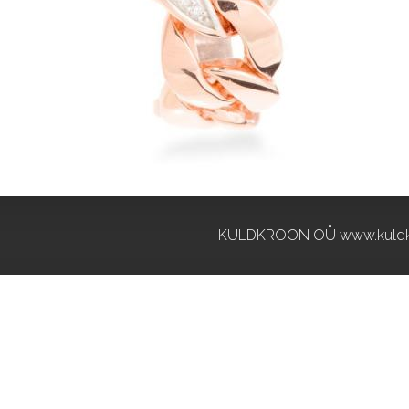
KULDKROON OÜ www.kuldk