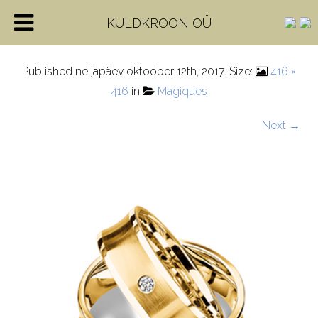
71_80730_0_0_GG
KULDKROON OÜ
Published
neljapäev oktoober 12th, 2017
. Size:
416 ×
416
in
Magiques
Next →