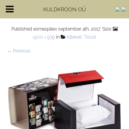
Tissot-Open-Box-35
KULDKROON OÜ
Published
esmaspäev september 4th, 2017
. Size:
1500 × 939
in
Käekell, Tissot
← Previous