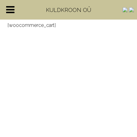
KULDKROON OÜ
[woocommerce_cart]