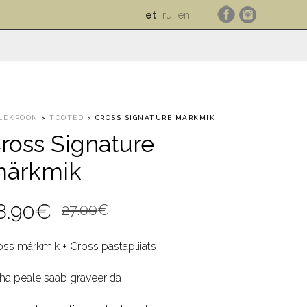
et
ru
en
LDKROON
>
TOOTED
>
CROSS SIGNATURE MÄRKMIK
ross Signature
ärkmik
Algne
Current
8.90
€
27.00
€
hind
price
oss märkmik + Cross pastapliiats
oli:
is:
ha peale saab graveerida
27.00€.
18.90€.