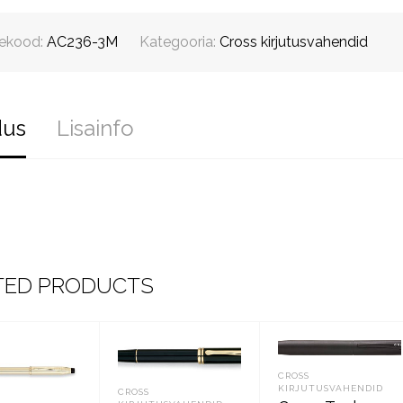
ekood:
AC236-3M
Kategooria:
Cross kirjutusvahendid
dus
Lisainfo
TED PRODUCTS
CROSS
KIRJUTUSVAHENDID
CROSS