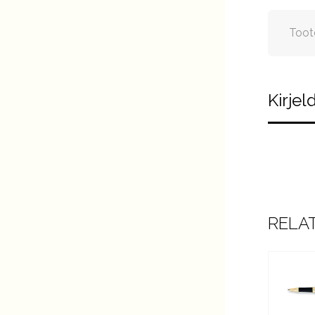
Toot
Kirjel
RELA