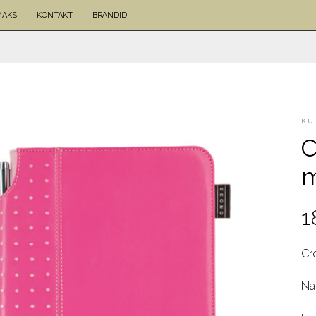
MAKS
KONTAKT
BRÄNDID
KU
C
m
1
Cr
Na