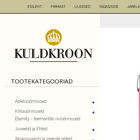
ESILEHT
FIRMAST
UUDISED
TAGASISIDE
JÄREL
TOOTEKATEGOORIAD
Abielusõrmused
Kihlasõrmused
Eternity - teemantite rivisõrmused
Juveelid ja Ehted
Aksessuaarid ja meeste ehted