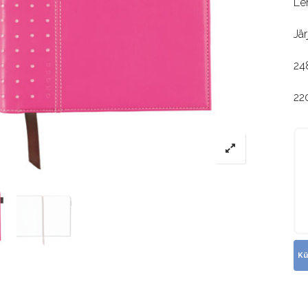
Le
Jär
24
22