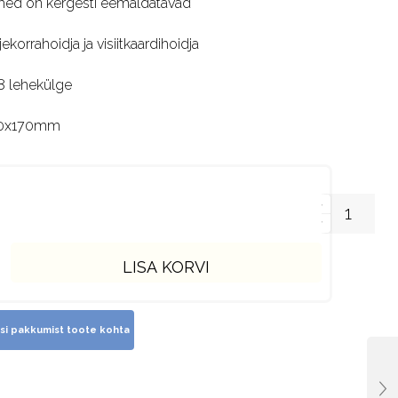
hed on kergesti eemaldatavad
jekorrahoidja ja visiitkaardihoidja
8 lehekülge
0x170mm
LISA KORVI