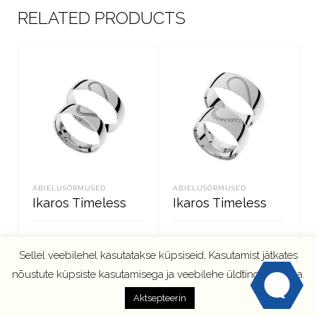
RELATED PRODUCTS
ABIELUSÕRMUSED
ABIELUSÕRMUSED
Ikaros Timeless
Ikaros Timeless
Sellel veebilehel kasutatakse küpsiseid, Kasutamist jätkates
LOE EDASI
LOE EDASI
nõustute küpsiste kasutamisega ja veebilehe üldtingimustega.
Aktsepteerin