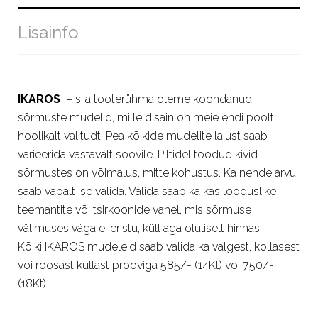
Lisainfo
IKAROS
– siia tooterühma oleme koondanud
sõrmuste mudelid, mille disain on meie endi poolt
hoolikalt valitudt. Pea kõikide mudelite laiust saab
varieerida vastavalt soovile. Piltidel toodud kivid
sõrmustes on võimalus, mitte kohustus. Ka nende arvu
saab vabalt ise valida. Valida saab ka kas looduslike
teemantite või tsirkoonide vahel, mis sõrmuse
välimuses väga ei eristu, küll aga oluliselt hinnas!
Kõiki IKAROS mudeleid saab valida ka valgest, kollasest
või roosast kullast prooviga 585/- (14Kt) või 750/-
(18Kt)