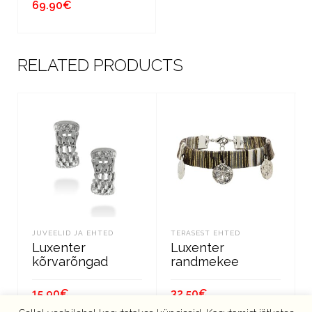
69.90
€
LISA KORVI
RELATED PRODUCTS
JUVEELID JA EHTED
TERASEST EHTED
Luxenter
Luxenter
kõrvarõngad
randmekee
15.90
€
32.50
€