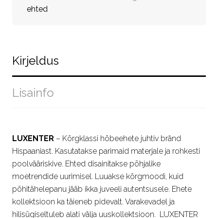
ehted
Kirjeldus
Lisainfo
LUXENTER
– Kõrgklassi hõbeehete juhtiv bränd
Hispaaniast. Kasutatakse parimaid materjale ja rohkesti
poolvääriskive. Ehted disainitakse põhjalike
moetrendide uurimisel. Luuakse kõrgmoodi, kuid
põhitähelepanu jääb ikka juveeli autentsusele. Ehete
kollektsioon ka täieneb pidevalt. Varakevadel ja
hilisügiseltuleb alati välja uuskollektsioon. LUXENTER