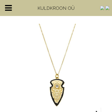
KULDKROON OÜ