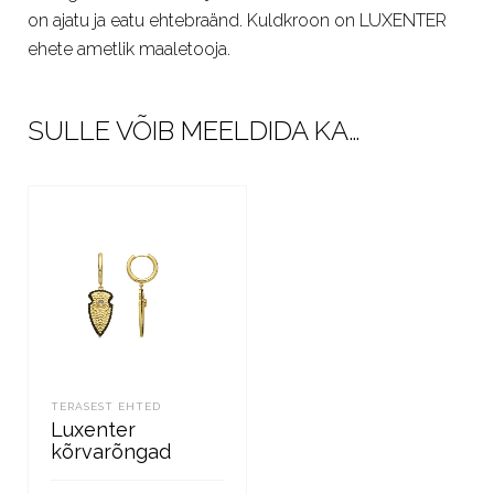
on ajatu ja eatu ehtebraänd. Kuldkroon on LUXENTER
ehete ametlik maaletooja.
SULLE VÕIB MEELDIDA KA…
TERASEST EHTED
Luxenter
kõrvarõngad