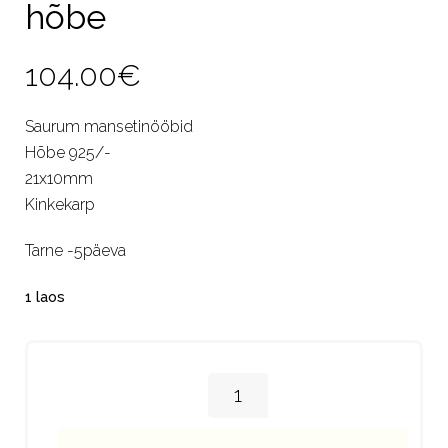
hõbe
104.00
€
Saurum mansetinööbid
Hõbe 925/-
21x10mm
Kinkekarp
Tarne -5päeva
1 laos