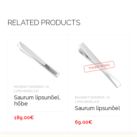
RELATED PRODUCTS
TOODE OTSAS
MANSETINÖÖBID JA
LIPSUNÕELAD
Saurum lipsunõel,
MANSETINÖÖBID JA
LIPSUNÕELAD
hõbe
Saurum lipsunõel
189.00
€
69.00
€
LISA KORVI
LOE EDASI