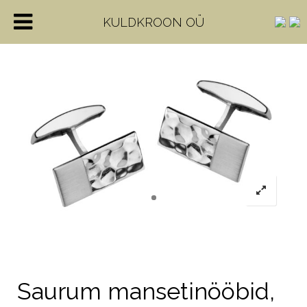
KULDKROON OÜ
Saurum mansetinööbid,