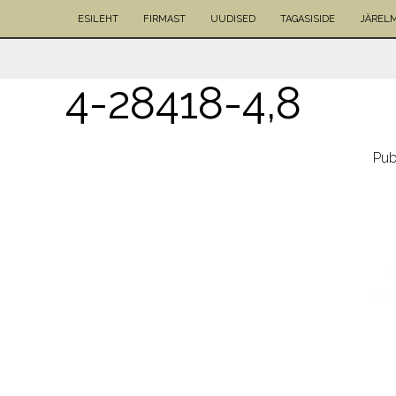
ESILEHT
FIRMAST
UUDISED
TAGASISIDE
JÄREL
4-28418-4,8
Pub