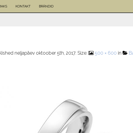
MAKS
KONTAKT
BRÄNDID
lished
neljapäev oktoober 5th, 2017
. Size:
500 × 600
in
B