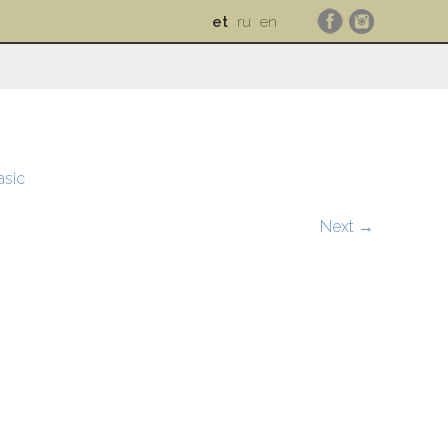
et
ru
en
asic
Next →