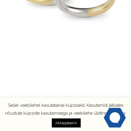
Sellel veebilehel kasutatakse küpsiseid, Kasutamist jätkates
nõustute küpsiste kasutamisega ja veebilehe üldtingimustega.
Aktsepteerin