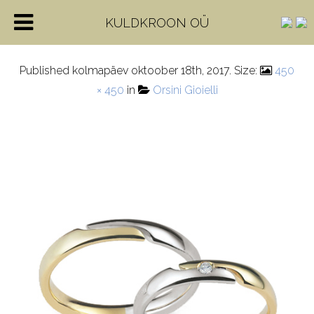
FE301_FE301S
KULDKROON OÜ
Published
kolmapäev oktoober 18th, 2017
. Size:
450
× 450
in
Orsini Gioielli