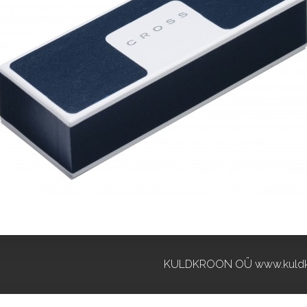
KULDKROON OÜ www.kuldk