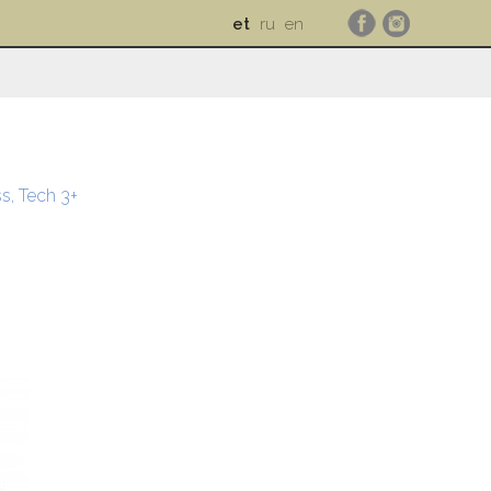
et
ru
en
s, Tech 3+