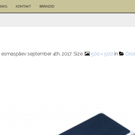
MAKS
KONTAKT
BRÄNDID
d
esmaspäev september 4th, 2017
. Size:
500 × 500
in
Cros