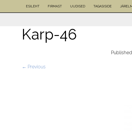
ESILEHT
FIRMAST
UUDISED
TAGASISIDE
JÄREL
Karp-46
Publishe
← Previous