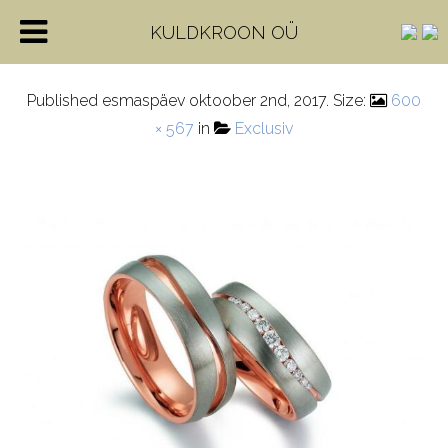
28168_7
KULDKROON OÜ
Published
esmaspäev oktoober 2nd, 2017
. Size:
600
× 567
in
Exclusiv