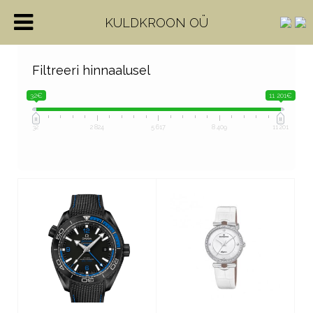
KULDKROON OÜ
Filtreeri hinnaalusel
32€
11 201€
32
2 824
5 617
8 409
11 201