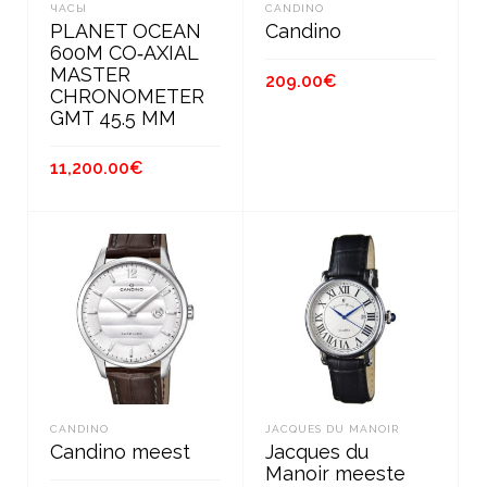
ЧАСЫ
CANDINO
PLANET OCEAN
Candino
600M CO‑AXIAL
MASTER
209.00
€
CHRONOMETER
GMT 45.5 MM
В КОРЗИНУ
11,200.00
€
В КОРЗИНУ
CANDINO
JACQUES DU MANOIR
Candino meest
Jacques du
Manoir meeste