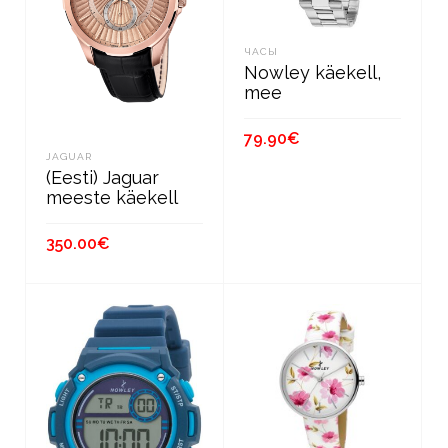
ЧАСЫ
Nowley käekell,
mee
79.90
€
JAGUAR
(Eesti) Jaguar
В КОРЗИНУ
meeste käekell
350.00
€
В КОРЗИНУ