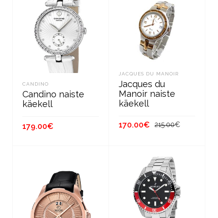
JACQUES DU MANOIR
Jacques du
CANDINO
Manoir naiste
Candino naiste
käekell
käekell
Первонач
Текущая
170.00
€
215.00
€
179.00
€
цена
цена:
составля
170.00€.
В КОРЗИНУ
В КОРЗИНУ
215.00€.