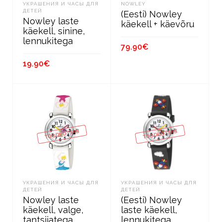
УКРАШЕНИЯ И ЧАСЫ ДЛЯ
NOWLEY
ДЕТЕЙ
(Eesti) Nowley
Nowley laste
käekell + käevõru
käekell, sinine,
lennukitega
79.90
€
19.90
€
В КОРЗИНУ
В КОРЗИНУ
TOODE OTSAS
TOODE OTSAS
УКРАШЕНИЯ И ЧАСЫ ДЛЯ
УКРАШЕНИЯ И ЧАСЫ ДЛЯ
ДЕТЕЙ
ДЕТЕЙ
Nowley laste
(Eesti) Nowley
käekell, valge,
laste käekell,
tantsijatega
lennukitega