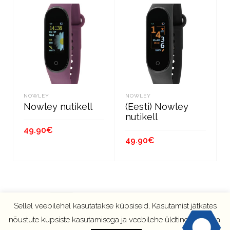
NOWLEY
NOWLEY
Nowley nutikell
(Eesti) Nowley
nutikell
49.90
€
49.90
€
В КОРЗИНУ
В КОРЗИНУ
1
2
3
4
→
Sellel veebilehel kasutatakse küpsiseid, Kasutamist jätkates
nõustute küpsiste kasutamisega ja veebilehe üldtingimustega.