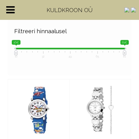
KULDKROON OÜ
Filtreeri hinnaalusel
16€
81€
16
32
49
65
81