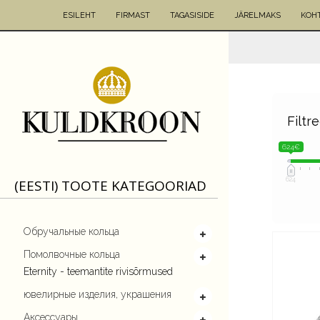
ESILEHT
FIRMAST
TAGASISIDE
JÄRELMAKS
KОН
Filtr
624€
624
(EESTI) TOOTE KATEGOORIAD
Обручальные кольца
Помолвочныe кольца
Eternity - teemantite rivisõrmused
ювелирные изделия, украшения
Aксессуары