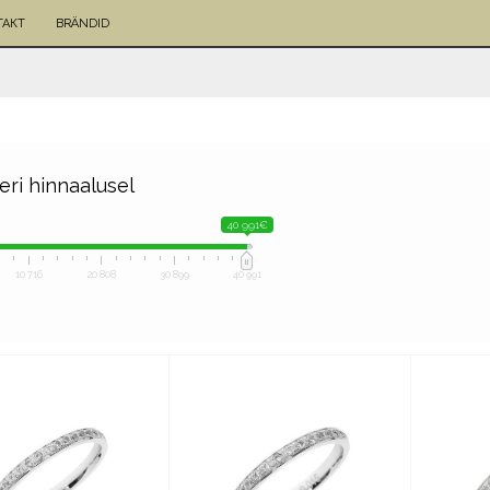
ТАКТ
BRÄNDID
eeri hinnaalusel
40 991€
10 716
20 808
30 899
40 991