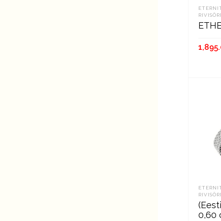
ETERNI
RIVISÕ
ETHE
1,895
В К
ETERNI
RIVISÕ
(Ees
0,60 