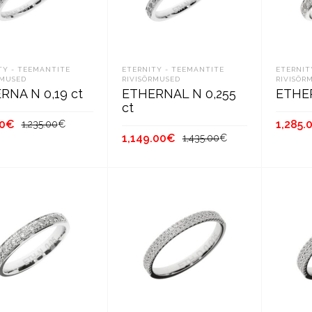
TY - TEEMANTITE
ETERNITY - TEEMANTITE
ETERNIT
RMUSED
RIVISÕRMUSED
RIVISÕR
RNA N 0,19 ct
ETHERNAL N 0,255
ETHER
ct
Первоначальная
Текущая
0
€
1,285.
1,235.00
€
Первоначальн
Текущая
1,149.00
€
цена
цена:
1,435.00
€
цена
цена:
составляла
990.00€.
ОРЗИНУ
В К
составляла
1,149.00€.
В КОРЗИНУ
1,235.00€.
1,435.00€.