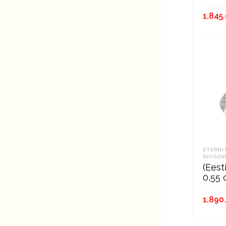
1,845
В К
ETERNI
RIVISÕ
(Ees
0,55 
1,890
В К