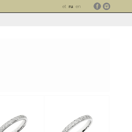
et
ru
en