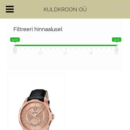
KULDKROON OÜ
Filtreeri hinnaalusel
291€
351€
291
306
321
336
351