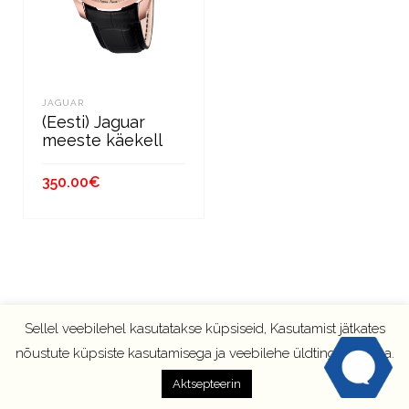
JAGUAR
(Eesti) Jaguar
meeste käekell
350.00
€
В КОРЗИНУ
Sellel veebilehel kasutatakse küpsiseid, Kasutamist jätkates
nõustute küpsiste kasutamisega ja veebilehe üldtingimustega.
Aktsepteerin