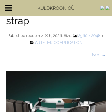
Artelier Complication
KULDKROON OÜ
strap
Published
reede mai 8th, 2026
. Size:
2560 × 2048
in
ARTELIER COMPLICATION
Next →