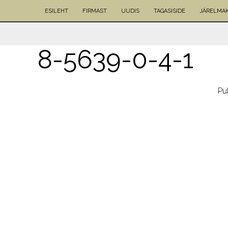
ESILEHT
FIRMAST
UUDIS
TAGASISIDE
JÄRELMA
8-5639-0-4-1
Pu