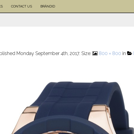
KS
CONTACT US
BRÄNDID
blished
Monday September 4th, 2017
. Size:
800 × 800
in