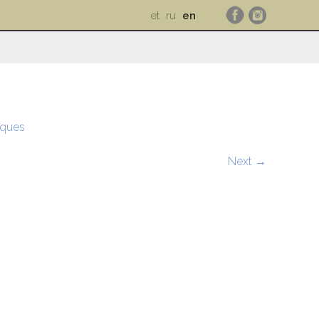
et
ru
en
iques
Next →