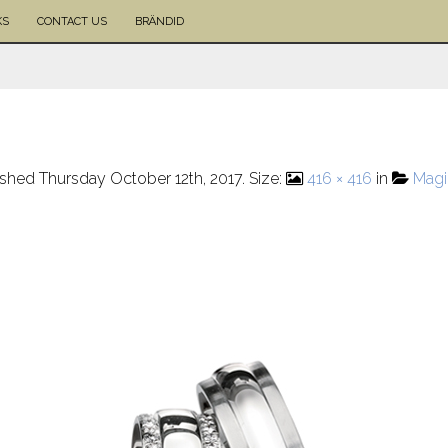
KS
CONTACT US
BRÄNDID
ished
Thursday October 12th, 2017
. Size:
416 × 416
in
Mag