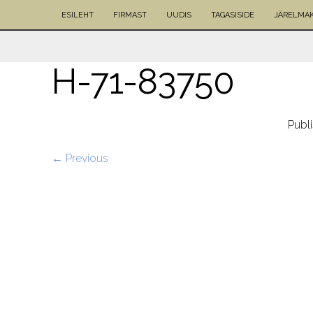
ESILEHT
FIRMAST
UUDIS
TAGASISIDE
JÄRELMA
H-71-83750
Publ
← Previous