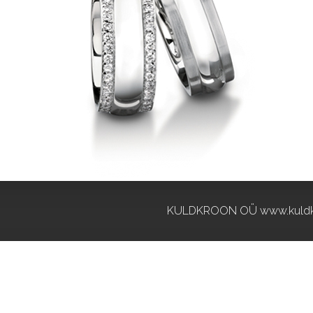
KULDKROON OÜ www.kuldk