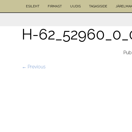
ESILEHT
FIRMAST
UUDIS
TAGASISIDE
JÄRELMA
H-62_52960_0_
Pub
← Previous