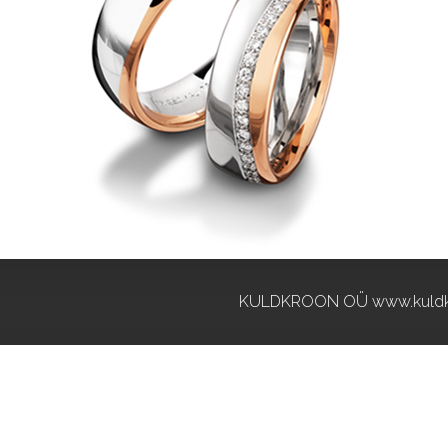
KULDKROON OÜ www.kuldk