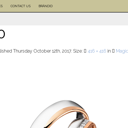
KS
CONTACT US
BRÄNDID
0
lished
Thursday October 12th, 2017
. Size:
416 × 416
in
Magi