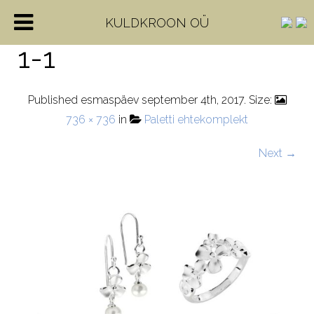
816d191bf94ebddd8e
KULDKROON OÜ
1-1
Published
esmaspäev september 4th, 2017
. Size:
736 × 736
in
Paletti ehtekomplekt
Next →