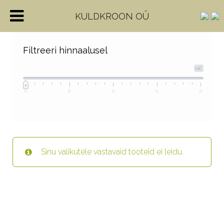
KULDKROON OÜ
Filtreeri hinnaalusel
0€
0
0
0
0
0
Sinu valikutele vastavaid tooteid ei leidu.