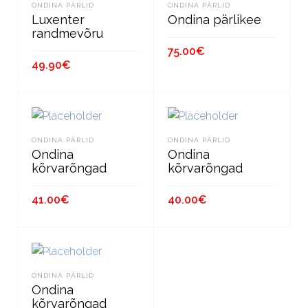
ONDINA PÄRLID
ONDINA PÄRLID
Luxenter
Ondina pärlikee
randmevõru
75.00
€
49.90
€
LISA KORVI
LISA KORVI
ONDINA PÄRLID
ONDINA PÄRLID
Ondina
Ondina
kõrvarõngad
kõrvarõngad
41.00
€
40.00
€
LISA KORVI
LISA KORVI
ONDINA PÄRLID
Ondina
kõrvarõngad