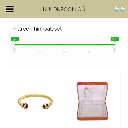
KULDKROON OÜ
Filtreeri hinnaalusel
33€
76€
33
44
55
65
76