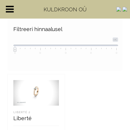
KULDKROON OÜ
Filtreeri hinnaalusel
0€
0
0
0
0
0
LIBERTÉ 2
Liberté