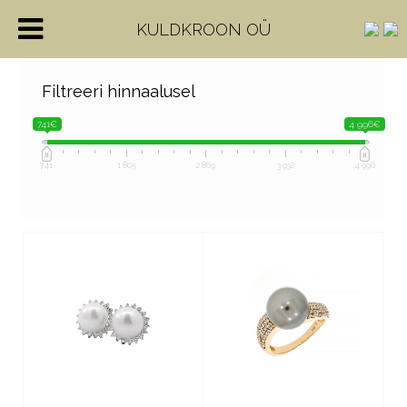
KULDKROON OÜ
Filtreeri hinnaalusel
741€
4 996€
741
1 805
2 869
3 932
4 996