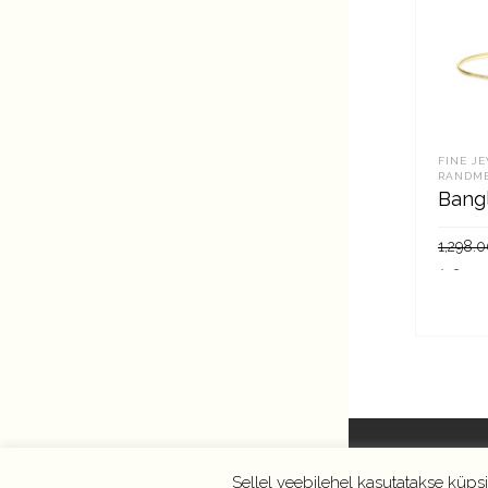
FINE J
RANDM
Bangl
1,298.0
1,099
LIS
Sellel veebilehel kasutatakse küps