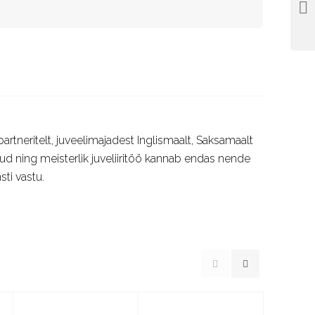
rtneritelt, juveelimajadest Inglismaalt, Saksamaalt
itud ning meisterlik juveliiritöö kannab endas nende
sti vastu.