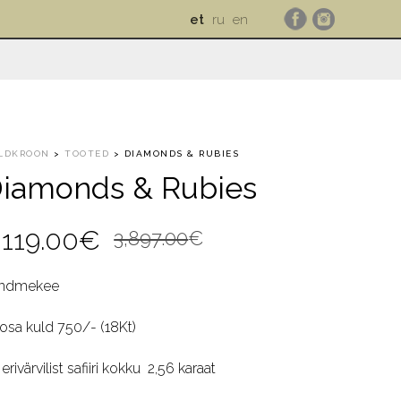
et
ru
en
LDKROON
>
TOOTED
>
DIAMONDS & RUBIES
iamonds & Rubies
Algne
Current
,119.00
€
3,897.00
€
hind
price
ndmekee
oli:
is:
osa kuld 750/- (18Kt)
3,897.00€.
3,119.00€.
erivärvilist safiiri kokku 2,56 karaat