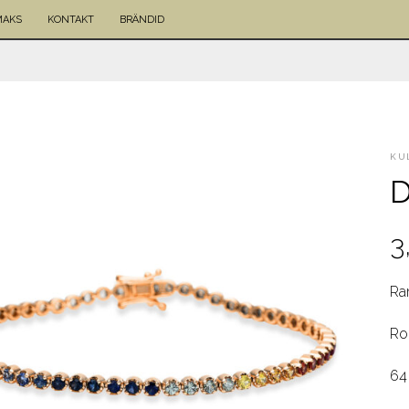
MAKS
KONTAKT
BRÄNDID
KU
D
3
Ra
Ro
64 