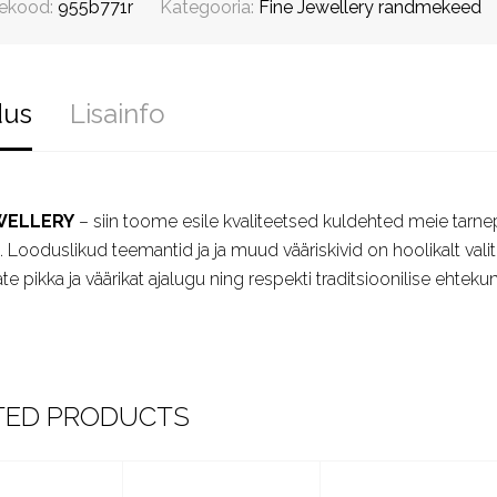
ekood:
955b771r
Kategooria:
Fine Jewellery randmekeed
dus
Lisainfo
WELLERY
– siin toome esile kvaliteetsed kuldehted meie tarnepa
ast. Looduslikud teemantid ja ja muud vääriskivid on hoolikalt val
te pikka ja väärikat ajalugu ning respekti traditsioonilise ehtekun
TED PRODUCTS