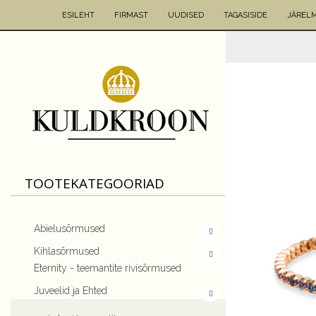
ESILEHT
FIRMAST
UUDISED
TAGASISIDE
JÄREL
TOOTEKATEGOORIAD
Abielusõrmused
Kihlasõrmused
Eternity - teemantite rivisõrmused
Juveelid ja Ehted