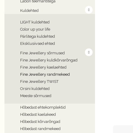
Labori teemantitega
Kuldehted
LIGHT kuldehted
Color up your life
Pärlitega kuldehted
Eksklusiivsed ehted
Fine Jewellery sõrmused
Fine Jewellery kuldkõrvarõngad
Fine Jewellery kaelaehted
Fine Jewellery randmekeed
Fine Jewellery TWIST
Orsini kuldehted
Meeste sõrmused
Hõbedast ehtekomplektid
Hõbedast kaelakeed
Hõbedast kõrvarõngad
Hõbedast randmekeed