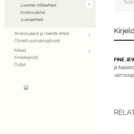
Toot
Luxenter hõbeehted
Ondina pärlid
Juukseehted
Kirjel
Aksessuaarid ja meeste ehted
Chinelli pulmakingitused
Kellad
Kinkekaardid
FINE JE
Outlet
ja Itaali
valmistaja
RELA