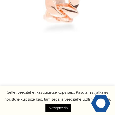
Sellel veebilehel kasutatakse küpsiseid, Kasutamist jätkates
nõustute küpsiste kasutamisega ja veebilehe üldtingimustega.
Aktsepteerin