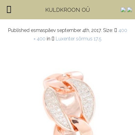
articles4254-1-1-1
KULDKROON OÜ
Published
esmaspäev september 4th, 2017
. Size:
400
× 400
in
Luxenter sõrmus 17.5