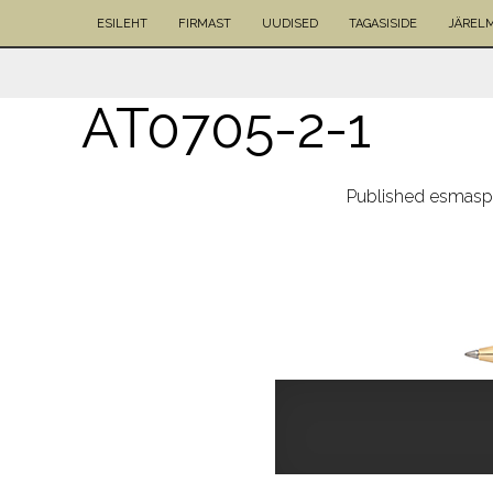
ESILEHT
FIRMAST
UUDISED
TAGASISIDE
JÄREL
AT0705-2-1
Published
esmaspä