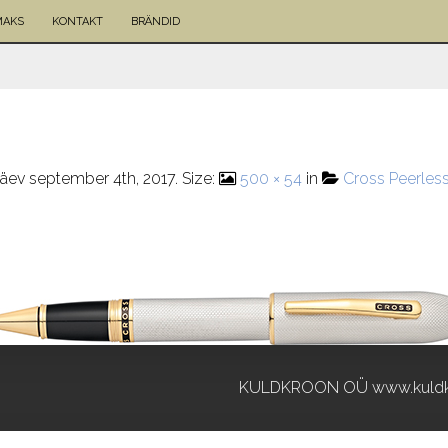
MAKS
KONTAKT
BRÄNDID
ev september 4th, 2017
. Size:
500 × 54
in
Cross Peerless
KULDKROON OÜ www.kuldk