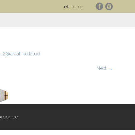
et
ru
en
, 23karaati kullatud
Next →
roon.ee