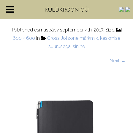
blue-2
KULDKROON OÜ
Published
esmaspäev september 4th, 2017
. Size:
600 × 600
in
Cross Jotzone märkmik, keskmise
suurusega, sinine
Next →