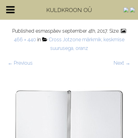
tühi-1
KULDKROON OÜ
Published
esmaspäev september 4th, 2017
. Size:
466 × 440
in
Cross Jotzone märkmik, keskmise
suurusega, oranz
← Previous
Next →