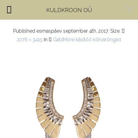
MG_6973-2-1
KULDKROON OÜ
Published
esmaspäev september 4th, 2017
. Size:
2276 × 3415
in
GabiMore käsitöö kõrvarõngad