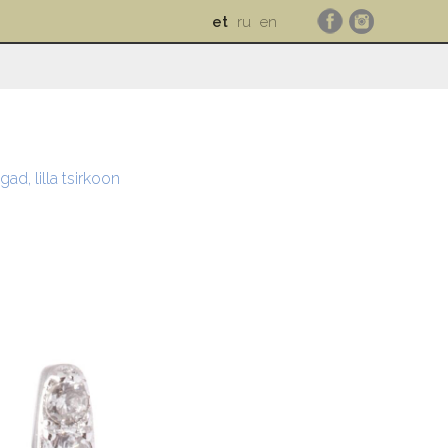
et
ru
en
ad, lilla tsirkoon