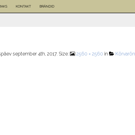
MAKS
KONTAKT
BRÄNDID
päev september 4th, 2017
. Size:
2560 × 2560
in
Kõrvarõng