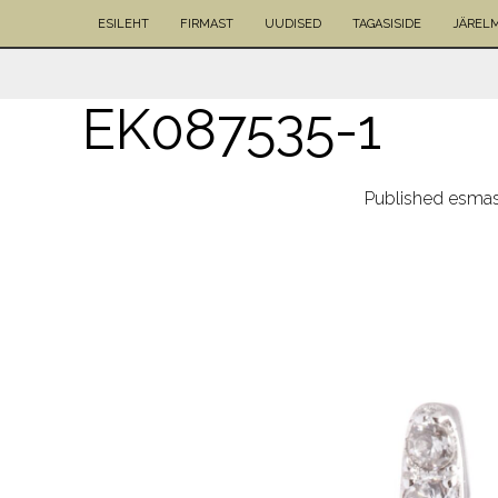
ESILEHT
FIRMAST
UUDISED
TAGASISIDE
JÄREL
EK087535-1
Published
esmas