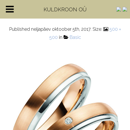
4-28637-5
KULDKROON OÜ
Published
neljapäev oktoober 5th, 2017
. Size:
500 ×
500
in
Basic