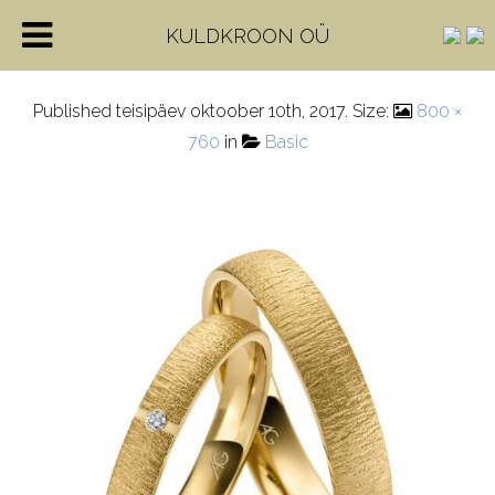
4-28701-3,5
KULDKROON OÜ
Published
teisipäev oktoober 10th, 2017
. Size:
800 ×
760
in
Basic