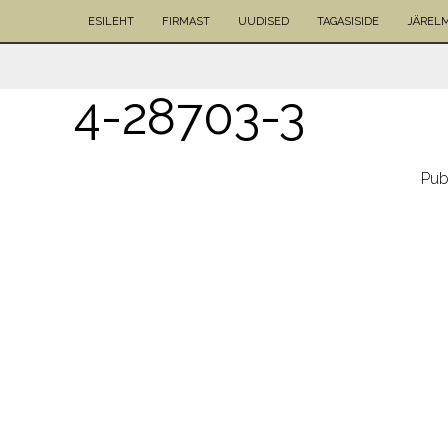
ESILEHT
FIRMAST
UUDISED
TAGASISIDE
JÄREL
4-28703-3
Pub