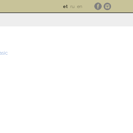
et
ru
en
asic