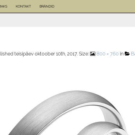
MAKS
KONTAKT
BRÄNDID
lished
teisipäev oktoober 10th, 2017
. Size:
800 × 760
in
B