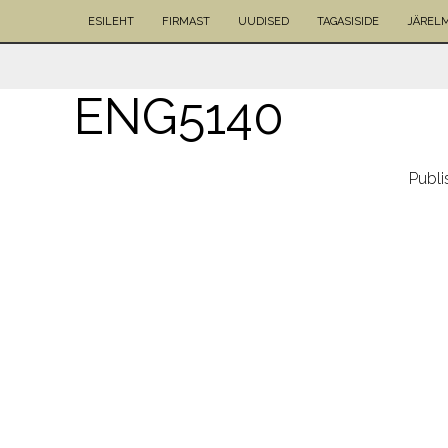
ESILEHT
FIRMAST
UUDISED
TAGASISIDE
JÄREL
ENG5140
Publ