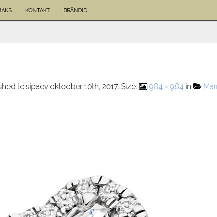
MAKS
KONTAKT
BRÄNDID
ished
teisipäev oktoober 10th, 2017
. Size:
984 × 984
in
Mar