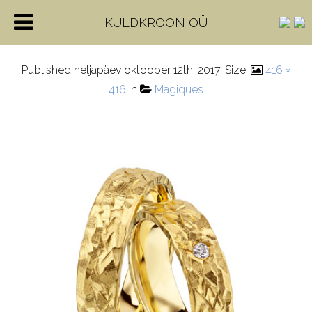
71-84070-YG
KULDKROON OÜ
Published
neljapäev oktoober 12th, 2017
. Size:
416 ×
416
in
Magiques