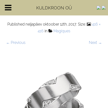
H-71_82380_0_0
KULDKROON OÜ
Published
neljapäev oktoober 12th, 2017
. Size:
416 ×
416
in
Magiques
← Previous
Next →