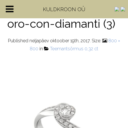
anello-solitario-in-
KULDKROON OÜ
oro-con-diamanti (3)
Published
neljapäev oktoober 19th, 2017
. Size:
800 ×
800
in
Teemantsõrmus 0,32 ct