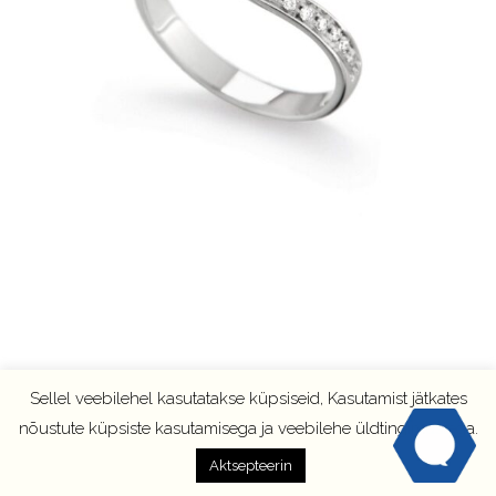
Sellel veebilehel kasutatakse küpsiseid, Kasutamist jätkates
nõustute küpsiste kasutamisega ja veebilehe üldtingimustega.
Aktsepteerin