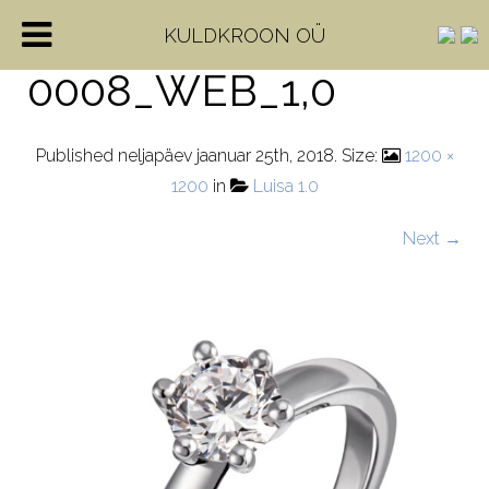
1-06097-52-
KULDKROON OÜ
0008_WEB_1,0
Published
neljapäev jaanuar 25th, 2018
. Size:
1200 ×
1200
in
Luisa 1.0
Next →