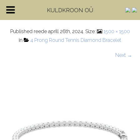
4rdtbr_wf
KULDKROON OÜ
Published
reede aprill 26th, 2024
. Size:
1500 × 1500
in
4 Prong Round Tennis Diamond Bracelet
Next →