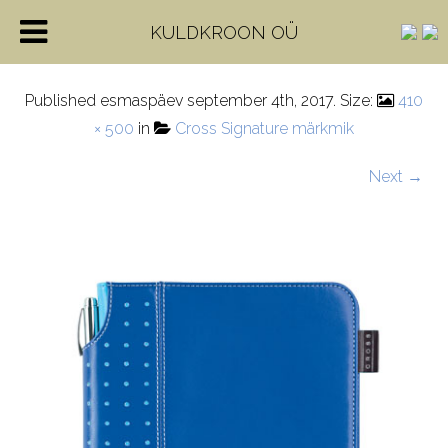
AC236-5M-1
KULDKROON OÜ
Published
esmaspäev september 4th, 2017
. Size:
410
× 500
in
Cross Signature märkmik
Next →