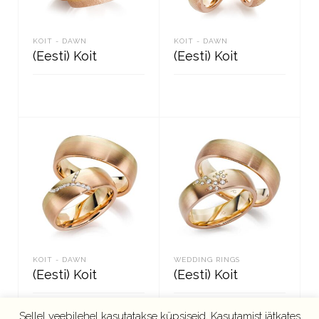
KOIT - DAWN
KOIT - DAWN
(Eesti) Koit
(Eesti) Koit
READ MORE
READ MORE
KOIT - DAWN
WEDDING RINGS
(Eesti) Koit
(Eesti) Koit
Sellel veebilehel kasutatakse küpsiseid, Kasutamist jätkates