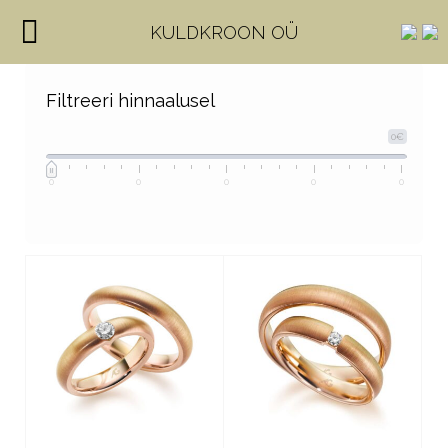
KULDKROON OÜ
Filtreeri hinnaalusel
0€
0
0
0
0
0