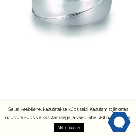
Sellel veebilehel kasutatakse küpsiseid, Kasutamist jätkates
nõustute küpsiste kasutamisega ja veebilehe üldtingimustega.
Aktsepteerin