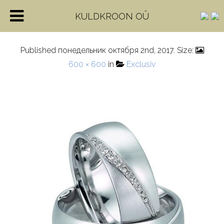
28246_8
KULDKROON OÜ
Published
понедельник октября 2nd, 2017
. Size:
600 × 600
in
Exclusiv