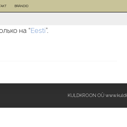
ТАКТ
BRÄNDID
олько на “
Eesti
”.
KULDKROON OÜ www.kuldk