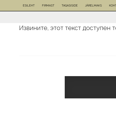
ESILEHT
FIRMAST
TAGASISIDE
JÄRELMAKS
KОН
Извините, этот текст доступен т