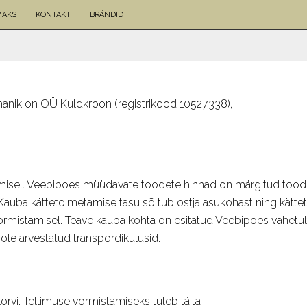
MAKS
KONTAKT
BRÄNDID
anik on OÜ Kuldkroon (registrikood 10527338),
isel. Veebipoes müüdavate toodete hinnad on märgitud toode
Kauba kättetoimetamise tasu sõltub ostja asukohast ning kättet
ormistamisel. Teave kauba kohta on esitatud Veebipoes vahetul
le arvestatud transpordikulusid.
orvi. Tellimuse vormistamiseks tuleb täita