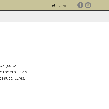
et
ru
en
te juurde.
oimetamise viisist.
t kauba juures.