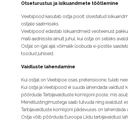
Otseturustus ja isikuandmete töötlemine
Veebipood kasutab ostja poolt sisestatud isikuandmei
ostjale saatmiseks.
Veebipood edastab isikuandmeid veoteenust pakkuval
maili aadressile ainult juhul, kui ostja on selleks 
Ostjal on igal ajal võimalik loobuda e-postile saadeta
toodud juhiseid.
Vaidluste lahendamine
Kui ostjal on Veebipoe osas pretensioone, tuleb nee
Kui ostja ja Veebipood ei suuda lahendada vaidlust ko
pöörduda Tarbijavaidluste komisjoni poole, mis asub P
Menetlustingimustega saab tutvuda ning avaldust e
Tarbijavaidluste komisjoni pädevuses on lahendada o
Ostja võib pöörduda Euroopa Liidu tarbijavaidlusi l