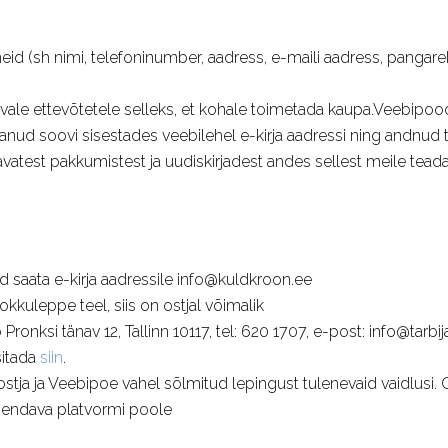
d (sh nimi, telefoninumber, aadress, e-maili aadress, pangarekv
e ettevõtetele selleks, et kohale toimetada kaupa.Veebipood s
avaldanud soovi sisestades veebilehel e-kirja aadressi ning andn
vatest pakkumistest ja uudiskirjadest andes sellest meile teada e
d saata e-kirja aadressile info@kuldkroon.ee
kkuleppe teel, siis on ostjal võimalik
ronksi tänav 12, Tallinn 10117, tel: 620 1707, e-post: info@tarbi
sitada
siin
.
stja ja Veebipoe vahel sõlmitud lepingust tulenevaid vaidlusi. 
ahendava platvormi poole