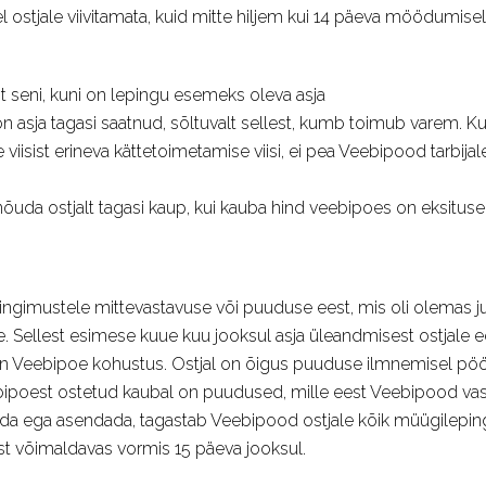
ostjale viivitamata, kuid mitte hiljem kui 14 päeva möödumisel
seni, kuni on lepingu esemeks oleva asja
 on asja tagasi saatnud, sõltuvalt sellest, kumb toimub varem. 
iisist erineva kättetoimetamise viisi, ei pea Veebipood tarbija
da ostjalt tagasi kaup, kui kauba hind veebipoes on eksituse tõ
gimustele mittevastavuse või puuduse eest, mis oli olemas ju
e. Sellest esimese kuue kuu jooksul asja üleandmisest ostjale e
n Veebipoe kohustus. Ostjal on õigus puuduse ilmnemisel pöö
eebipoest ostetud kaubal on puudused, mille eest Veebipood v
ada ega asendada, tagastab Veebipood ostjale kõik müügilepin
amist võimaldavas vormis 15 päeva jooksul.