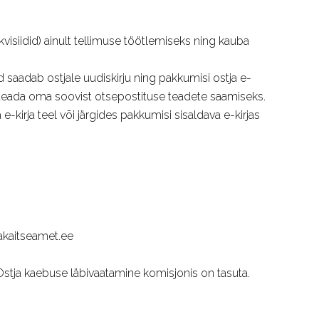
isiidid) ainult tellimuse töötlemiseks ning kauba
aadab ostjale uudiskirju ning pakkumisi ostja e-
ud teada oma soovist otsepostituse teadete saamiseks.
-kirja teel või järgides pakkumisi sisaldava e-kirjas
jakaitseamet.ee
Ostja kaebuse läbivaatamine komisjonis on tasuta.