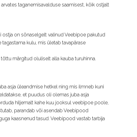
 arvates taganemisavalduse saamisest, kõik ostjalt
Kui ostja on sõnaselgelt valinud Veebipoe pakutud
le tagastama kulu, mis ületab tavapärase
ttu märgitud oluliselt alla kauba turuhinna.
ba asja üleandmise hetkel ning mis ilmneb kuni
eldatakse, et puudus oli olemas juba asja
rduda hiljemalt kahe kuu jooksul veebipoe poole,
astutab, parandab või asendab Veebipood
guga kaasnenud tasud. Veebipood vastab tarbija