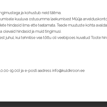
ngimustega ja kohustub neid täitma.
tasumisele kuuluva ostusumma laekumisest Müüja arvelduskonto
ete hindasid ilma ette teatamata. Teade muutuste kohta avald
 olevaid hindasid ja muid tingimusi.
t juhul, kui tehnilise vea tõttu oli veebipoes kuvatud Toote hin
 10.00-19.00) ja e-posti aadress info@kuldkroon.ee