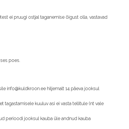
est ei pruugi ostjal taganemise õigust olla, vastavad
ises poes.
ile info@kuldkroon.ee hiljemalt 14 päeva jooksul
 tagastamisele kuuluv asi ei vasta tellitule (nt vale
tud perioodi jooksul kauba üle andnud kauba