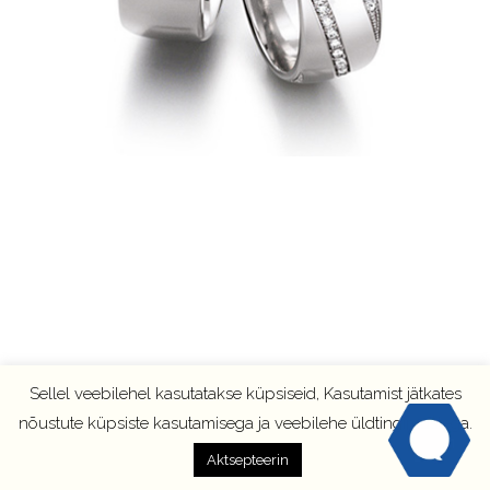
Sellel veebilehel kasutatakse küpsiseid, Kasutamist jätkates
nõustute küpsiste kasutamisega ja veebilehe üldtingimustega.
Aktsepteerin