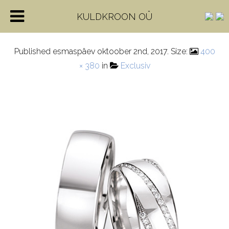
4_28002_8
KULDKROON OÜ
Published
esmaspäev oktoober 2nd, 2017
. Size:
400
× 380
in
Exclusiv