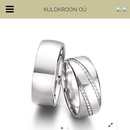
KULDKROON OÜ