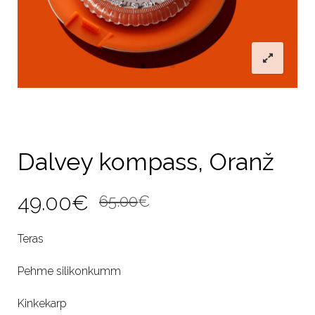
Dalvey kompass, Oranž
Original
Current
49.00
€
65.00
€
price
price
Teras
was:
is:
Pehme silikonkumm
65.00€.
49.00€.
Kinkekarp