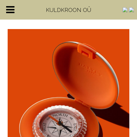
KULDKROON OÜ