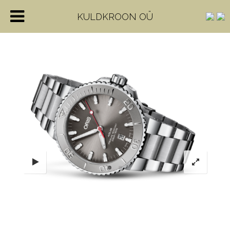
KULDKROON OÜ