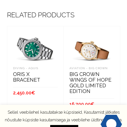
RELATED PRODUCTS
DIVING - AQUIS
AVIATION - BIG CROWN
ORIS X
BIG CROWN
BRACENET
WINGS OF HOPE
GOLD LIMITED
EDITION
2,450.00
€
16,700.00
€
В КОРЗИНУ
Sellel veebilehel kasutatakse küpsiseid, Kasutamist jätkates
В КОРЗИНУ
nõustute küpsiste kasutamisega ja veebilehe üldtingimustega.